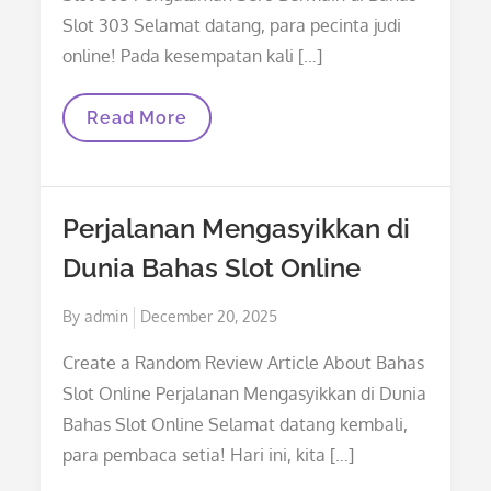
Slot 303 Selamat datang, para pecinta judi
online! Pada kesempatan kali […]
Pengalaman
Read More
Seru
Bermain
Di
Bahas
Slot
Perjalanan Mengasyikkan di
303
Dunia Bahas Slot Online
Posted
By
admin
December 20, 2025
on
Create a Random Review Article About Bahas
Slot Online Perjalanan Mengasyikkan di Dunia
Bahas Slot Online Selamat datang kembali,
para pembaca setia! Hari ini, kita […]