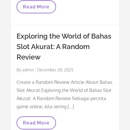
Perjalanan
Read More
Mengasyikkan
Di
Dunia
Bahas
Slot
Exploring the World of Bahas
Online
Slot Akurat: A Random
Review
Posted
By
admin
December 20, 2025
on
Create a Random Review Article About Bahas
Slot Akurat Exploring the World of Bahas Slot
Akurat: A Random Review Sebagai pecinta
game online, kita sering […]
Exploring
Read More
The