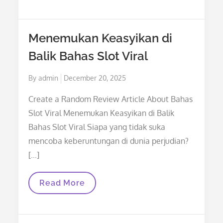
World
Of
Bahas
Slot
Menemukan Keasyikan di
Akurat:
A
Balik Bahas Slot Viral
Random
Review
Posted
By
admin
December 20, 2025
on
Create a Random Review Article About Bahas
Slot Viral Menemukan Keasyikan di Balik
Bahas Slot Viral Siapa yang tidak suka
mencoba keberuntungan di dunia perjudian?
[…]
Menemukan
Read More
Keasyikan
Di
Balik
Bahas