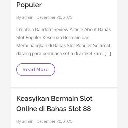
Populer
Posted
By
admin
December 20, 2025
on
Create a Random Review Article About Bahas
Slot Populer Keseruan Bermain dan
Memenangkan di Bahas Slot Populer Selamat
datang para pembaca setia di artikel kami […]
Keseruan
Read More
Bermain
Dan
Memenangkan
Di
Bahas
Keasyikan Bermain Slot
Slot
Populer
Online di Bahas Slot 88
Posted
By
admin
December 20, 2025