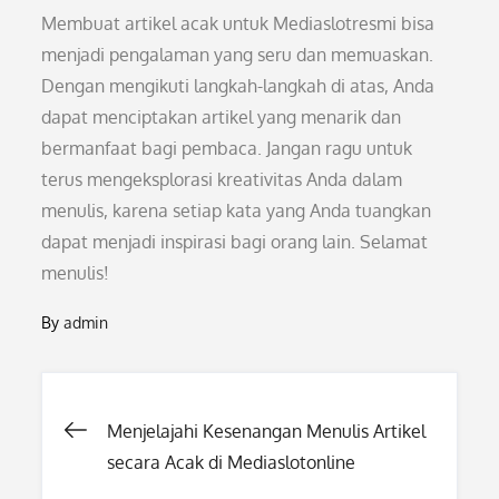
Membuat artikel acak untuk Mediaslotresmi bisa
menjadi pengalaman yang seru dan memuaskan.
Dengan mengikuti langkah-langkah di atas, Anda
dapat menciptakan artikel yang menarik dan
bermanfaat bagi pembaca. Jangan ragu untuk
terus mengeksplorasi kreativitas Anda dalam
menulis, karena setiap kata yang Anda tuangkan
dapat menjadi inspirasi bagi orang lain. Selamat
menulis!
By
admin
Post
Menjelajahi Kesenangan Menulis Artikel
secara Acak di Mediaslotonline