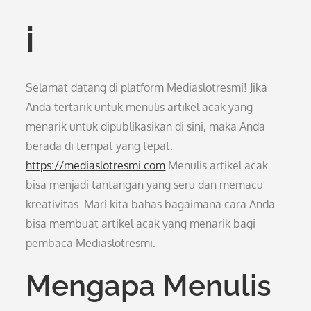
i
Selamat datang di platform Mediaslotresmi! Jika
Anda tertarik untuk menulis artikel acak yang
menarik untuk dipublikasikan di sini, maka Anda
berada di tempat yang tepat.
https://mediaslotresmi.com
Menulis artikel acak
bisa menjadi tantangan yang seru dan memacu
kreativitas. Mari kita bahas bagaimana cara Anda
bisa membuat artikel acak yang menarik bagi
pembaca Mediaslotresmi.
Mengapa Menulis