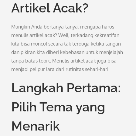
Artikel Acak?
Mungkin Anda bertanya-tanya, mengapa harus
menulis artikel acak? Well, terkadang kekreatifan
kita bisa muncul secara tak terduga ketika tangan
dan pikiran kita diberi kebebasan untuk menjelajah
tanpa batas topik. Menulis artikel acak juga bisa
menjadi pelipur lara dari rutinitas sehari-hari.
Langkah Pertama:
Pilih Tema yang
Menarik