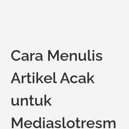
Cara Menulis
Artikel Acak
untuk
Mediaslotresm