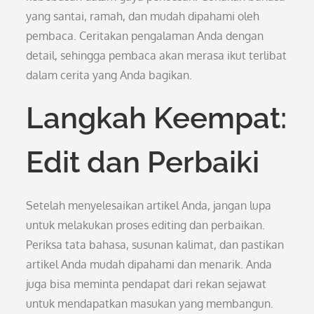
yang santai, ramah, dan mudah dipahami oleh
pembaca. Ceritakan pengalaman Anda dengan
detail, sehingga pembaca akan merasa ikut terlibat
dalam cerita yang Anda bagikan.
Langkah Keempat:
Edit dan Perbaiki
Setelah menyelesaikan artikel Anda, jangan lupa
untuk melakukan proses editing dan perbaikan.
Periksa tata bahasa, susunan kalimat, dan pastikan
artikel Anda mudah dipahami dan menarik. Anda
juga bisa meminta pendapat dari rekan sejawat
untuk mendapatkan masukan yang membangun.