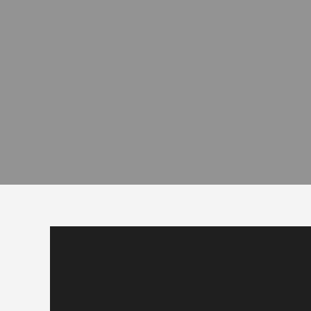
Skip
to
content