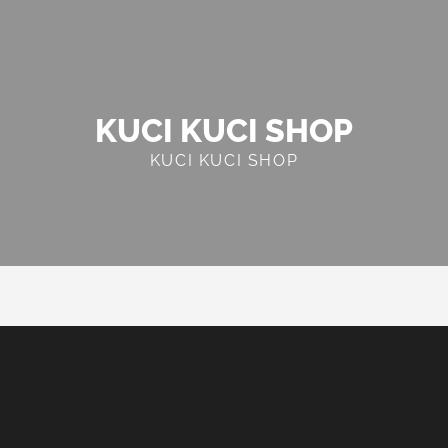
KUCI KUCI SHOP
KUCI KUCI SHOP