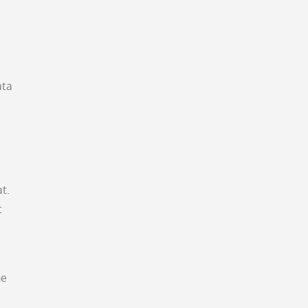
ata
t.
t
ne