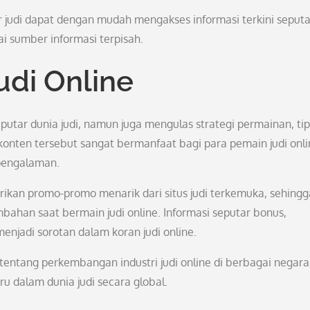
 judi dapat dengan mudah mengakses informasi terkini seputa
ai sumber informasi terpisah.
udi Online
eputar dunia judi, namun juga mengulas strategi permainan, tip
-konten tersebut sangat bermanfaat bagi para pemain judi onli
pengalaman.
berikan promo-promo menarik dari situs judi terkemuka, sehingg
han saat bermain judi online. Informasi seputar bonus,
 menjadi sorotan dalam koran judi online.
entang perkembangan industri judi online di berbagai negara
 dalam dunia judi secara global.