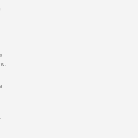
r
s
ne,
a
,