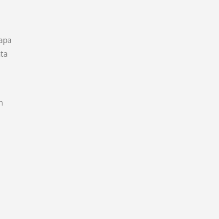
iapa
nta
,
n