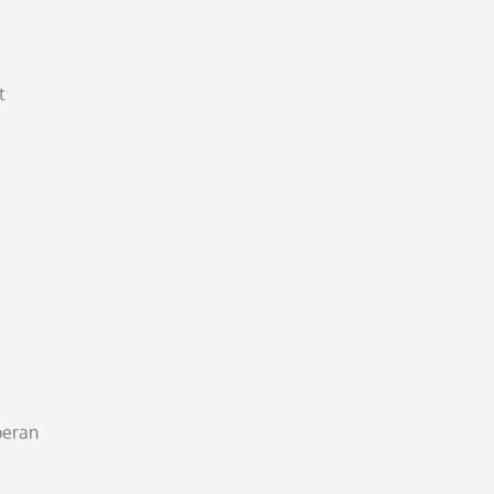
t
peran