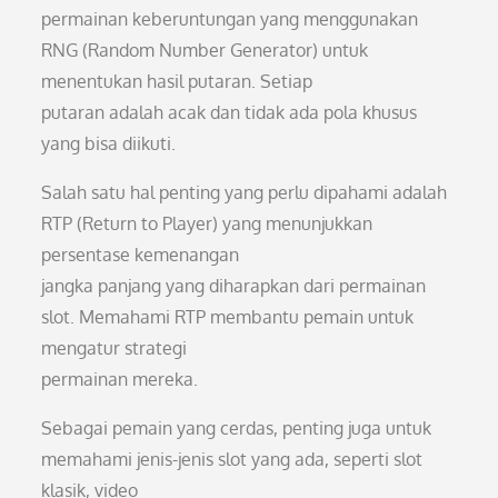
permainan keberuntungan yang menggunakan
RNG (Random Number Generator) untuk
menentukan hasil putaran. Setiap
putaran adalah acak dan tidak ada pola khusus
yang bisa diikuti.
Salah satu hal penting yang perlu dipahami adalah
RTP (Return to Player) yang menunjukkan
persentase kemenangan
jangka panjang yang diharapkan dari permainan
slot. Memahami RTP membantu pemain untuk
mengatur strategi
permainan mereka.
Sebagai pemain yang cerdas, penting juga untuk
memahami jenis-jenis slot yang ada, seperti slot
klasik, video