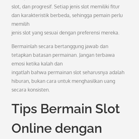
slot, dan progresif. Setiap jenis slot memiliki fitur
dan karakteristik berbeda, sehingga pemain perlu
memilih
jenis slot yang sesuai dengan preferensi mereka.
Bermainlah secara bertanggung jawab dan
tetapkan batasan permainan. Jangan terbawa
emosi ketika kalah dan
ingatlah bahwa permainan slot seharusnya adalah
hiburan, bukan cara untuk menghasilkan uang
secara konsisten.
Tips Bermain Slot
Online dengan