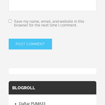
Save my name, email, and website in this
browser for the next time I comment.
BLOGROLL
Daftar PUMA33