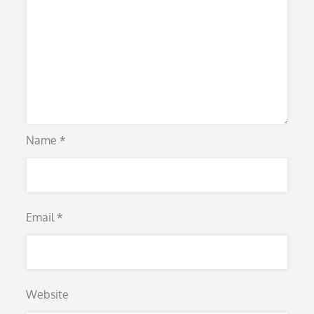
Name
*
Email
*
Website