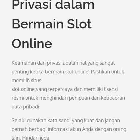
Privasi dalam
Bermain Slot
Online
Keamanan dan privasi adalah hal yang sangat
penting ketika bermain slot online. Pastikan untuk
memilih situs
slot online yang terpercaya dan memiliki lisensi
resmi untuk menghindari penipuan dan kebocoran
data pribadi.
Selalu gunakan kata sandi yang kuat dan jangan
pernah berbagi informasi akun Anda dengan orang
lain. Hindari juga