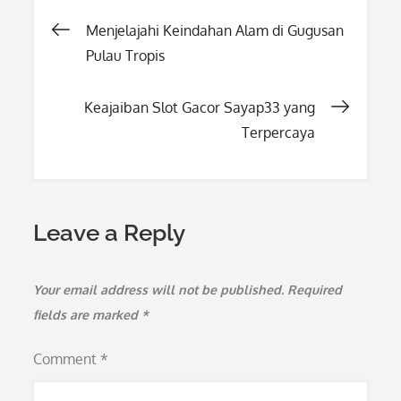
Post
Menjelajahi Keindahan Alam di Gugusan
Pulau Tropis
navigation
Keajaiban Slot Gacor Sayap33 yang
Terpercaya
Leave a Reply
Your email address will not be published.
Required
fields are marked
*
Comment
*