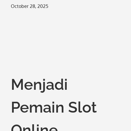
Posted
October 28, 2025
on
Menjadi
Pemain Slot
Online