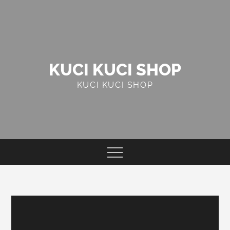
Skip
to
content
KUCI KUCI SHOP
KUCI KUCI SHOP