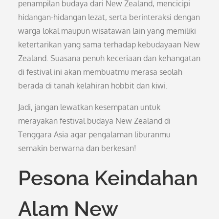
penampilan budaya dari New Zealand, mencicipi
hidangan-hidangan lezat, serta berinteraksi dengan
warga lokal maupun wisatawan lain yang memiliki
ketertarikan yang sama terhadap kebudayaan New
Zealand. Suasana penuh keceriaan dan kehangatan
di festival ini akan membuatmu merasa seolah
berada di tanah kelahiran hobbit dan kiwi.
Jadi, jangan lewatkan kesempatan untuk
merayakan festival budaya New Zealand di
Tenggara Asia agar pengalaman liburanmu
semakin berwarna dan berkesan!
Pesona Keindahan
Alam New