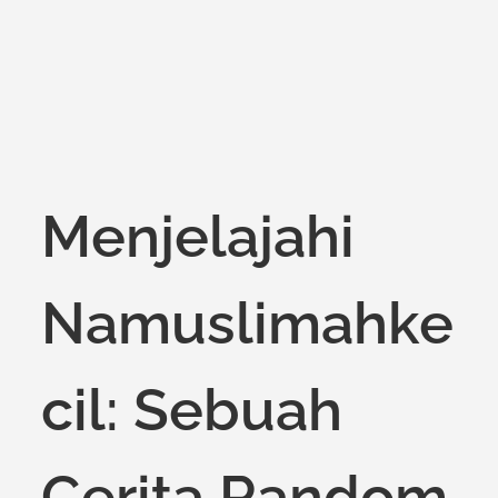
on
Menjelajahi
Namuslimahke
cil: Sebuah
Cerita Random