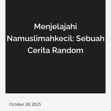
Menjelajahi
Namuslimahkecil: Sebuah
Cerita Random
Posted
October 28, 2025