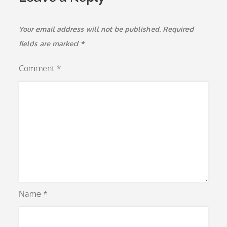
Your email address will not be published.
Required
fields are marked
*
Comment
*
Name
*