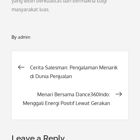
yang lebih berkualitas dan bermakna bagi
masyarakat luas.
By
admin
Post
Cerita Salesman: Pengalaman Menarik
di Dunia Penjualan
navigation
Menari Bersama Dance360Indo:
Menggali Energi Positif Lewat Gerakan
Leave a Reply