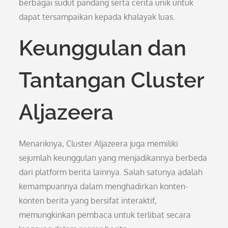
berbagai sudut pandang serta cerita unik untuk
dapat tersampaikan kepada khalayak luas.
Keunggulan dan
Tantangan Cluster
Aljazeera
Menariknya, Cluster Aljazeera juga memiliki
sejumlah keunggulan yang menjadikannya berbeda
dari platform berita lainnya. Salah satunya adalah
kemampuannya dalam menghadirkan konten-
konten berita yang bersifat interaktif,
memungkinkan pembaca untuk terlibat secara