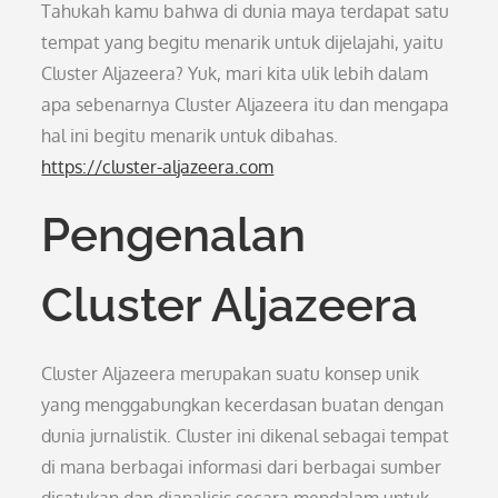
Tahukah kamu bahwa di dunia maya terdapat satu
tempat yang begitu menarik untuk dijelajahi, yaitu
Cluster Aljazeera? Yuk, mari kita ulik lebih dalam
apa sebenarnya Cluster Aljazeera itu dan mengapa
hal ini begitu menarik untuk dibahas.
https://cluster-aljazeera.com
Pengenalan
Cluster Aljazeera
Cluster Aljazeera merupakan suatu konsep unik
yang menggabungkan kecerdasan buatan dengan
dunia jurnalistik. Cluster ini dikenal sebagai tempat
di mana berbagai informasi dari berbagai sumber