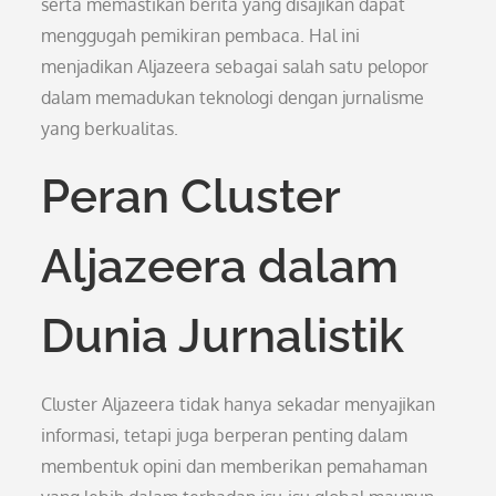
serta memastikan berita yang disajikan dapat
menggugah pemikiran pembaca. Hal ini
menjadikan Aljazeera sebagai salah satu pelopor
dalam memadukan teknologi dengan jurnalisme
yang berkualitas.
Peran Cluster
Aljazeera dalam
Dunia Jurnalistik
Cluster Aljazeera tidak hanya sekadar menyajikan
informasi, tetapi juga berperan penting dalam
membentuk opini dan memberikan pemahaman