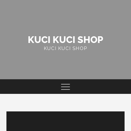
Skip
to
content
KUCI KUCI SHOP
KUCI KUCI SHOP