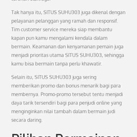
Tak hanya itu, SITUS SUHU303 juga dikenal dengan
pelayanan pelanggan yang ramah dan responsif.
Tim customer service mereka siap membantu
kapan pun kamu mengalami kendala dalam
bermain. Keamanan dan kenyamanan pemain juga
menjadi prioritas utama SITUS SUHU303, sehingga
kamu bisa bermain tanpa perlu khawatir.
Selain itu, SITUS SUHU303 juga sering
memberikan promo dan bonus menarik bagi para
membernya. Promo-promo tersebut tentu menjadi
daya tarik tersendiri bagi para penjudi online yang
menginginkan nilai tambah dalam bermain judi
secara daring.