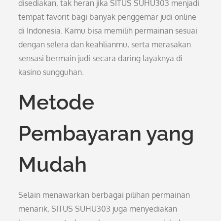
disediakan, tak heran jika SITUS SUHU303 menjadi
tempat favorit bagi banyak penggemar judi online
di Indonesia. Kamu bisa memilih permainan sesuai
dengan selera dan keahlianmu, serta merasakan
sensasi bermain judi secara daring layaknya di
kasino sungguhan.
Metode
Pembayaran yang
Mudah
Selain menawarkan berbagai pilihan permainan
menarik, SITUS SUHU303 juga menyediakan