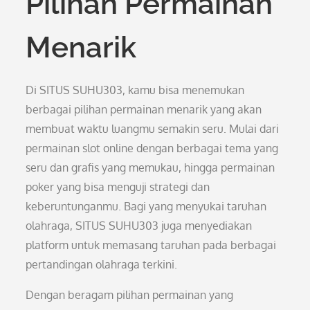
Pilihan Permainan
Menarik
Di SITUS SUHU303, kamu bisa menemukan
berbagai pilihan permainan menarik yang akan
membuat waktu luangmu semakin seru. Mulai dari
permainan slot online dengan berbagai tema yang
seru dan grafis yang memukau, hingga permainan
poker yang bisa menguji strategi dan
keberuntunganmu. Bagi yang menyukai taruhan
olahraga, SITUS SUHU303 juga menyediakan
platform untuk memasang taruhan pada berbagai
pertandingan olahraga terkini.
Dengan beragam pilihan permainan yang