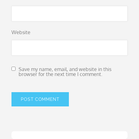
Website
Save my name, email, and website in this
browser for the next time I comment.