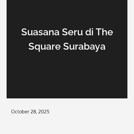
Suasana Seru di The
Square Surabaya
Posted
October 28, 2025
on